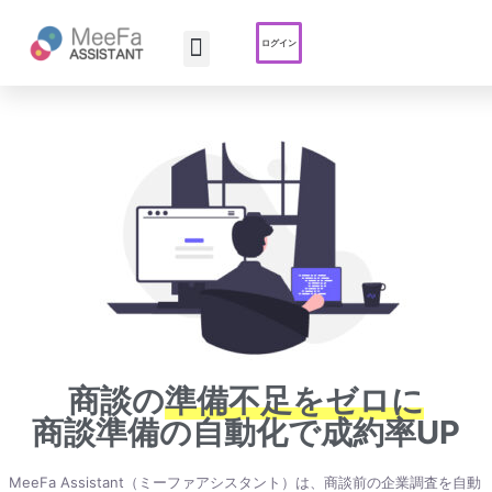
ログイン
トップ
サービス紹介
よくある質問
商談の
準備不足をゼロに
商談準備の自動化で成約率UP
MeeFa Assistant（ミーファアシスタント）は、商談前の企業調査を自動