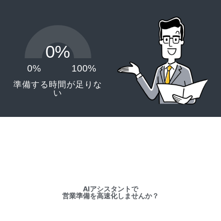
0%
0%
100%
準備する時間が足りな
い
AIアシスタントで
営業準備を高速化しませんか？