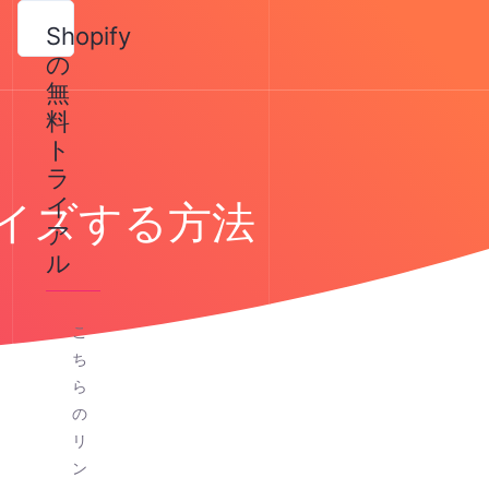
Shopify
の
無
料
ト
ラ
イ
マイズする方法
ア
ル
こ
ち
ら
の
リ
ン