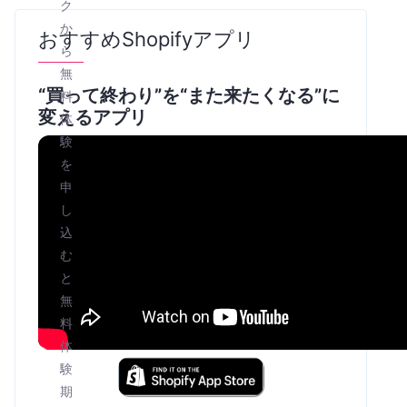
ク
か
おすすめShopifyアプリ
ら
無
“買って終わり”を“また来たくなる”に
料
変えるアプリ
体
験
を
申
し
込
む
と
無
料
体
験
期