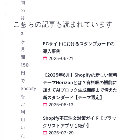
間
の
後
こちらの記事も読まれています
は
3
ヶ
ECサイトにおけるスタンプカードの
月
導入事例
間
2025-06-21
150
円
【2025年6月】Shopifyの新しい無料
で
テーマHorizonとは？有料級の機能に
Shopify
加えてAIブロック生成機能まで備えた
を
新スタンダード【テーマ選定】
ご
2025-06-13
利
Shopify不正注文対策ガイド【ブラッ
用
クリストアプリも紹介】
い
2025-03-29
た