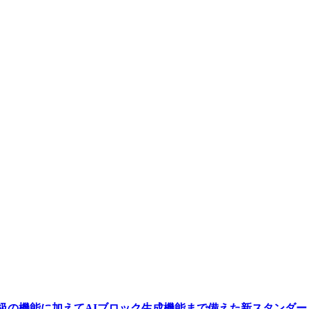
とは？有料級の機能に加えてAIブロック生成機能まで備えた新スタン