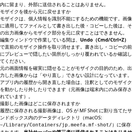
内に留まり、外部に送信されることはありません。
モザイクを後から元に戻せますか
モザイクは、個人情報を識別不能にするための機能です。画像
に適用してファイルとして書き出した後・コピーした後は、そ
の出力画像からモザイク部分を元に戻すことはできません。
編集ウィンドウで作業している間は、
Undo（Cmd/Ctrl+Z）
で直前のモザイク操作を取り消せます。書き出し・コピーの前
にプレビューで隠したい箇所がしっかり覆われているか確認し
てください。
元の画面情報を確実に隠せることがモザイクの目的のため、出
力した画像からは「やり直し」できない設計になっています。
アプリ内の履歴から開き直した場合は、注釈としてのモザイク
を動かしたり外したりできます（元画像は端末内にのみ保存さ
れています）。
撮影した画像はどこに保存されますか
履歴に保存される撮影画像は、OS が MF Shot に割り当てたサ
ンドボックス内のデータディレクトリ（macOS:
）に保存
~/Library/Containers/jp.meefa.mf-shot/