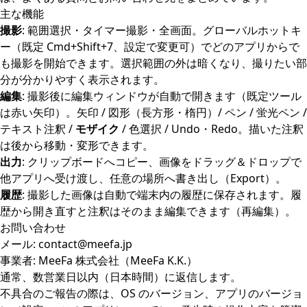
主な機能
撮影
: 範囲選択・タイマー撮影・全画面。グローバルホットキ
ー（既定 Cmd+Shift+7、設定で変更可）でどのアプリからで
も撮影を開始できます。選択範囲の外は暗くなり、撮りたい部
分が分かりやすく表示されます。
編集
: 撮影後に編集ウィンドウが自動で開きます（既定ツール
は赤い矢印）。矢印 / 図形（長方形・楕円）/ ペン / 蛍光ペン /
テキスト注釈 /
モザイク
/ 色選択 / Undo・Redo。描いた注釈
は後から移動・変形できます。
出力
: クリップボードへコピー、画像をドラッグ＆ドロップで
他アプリへ受け渡し、任意の場所へ書き出し（Export）。
履歴
: 撮影した画像は自動で端末内の履歴に保存されます。履
歴から開き直すと注釈はそのまま編集できます（再編集）。
お問い合わせ
メール:
contact@meefa.jp
事業者: MeeFa 株式会社（MeeFa K.K.）
通常、数営業日以内（日本時間）に返信します。
不具合のご報告の際は、OS のバージョン、アプリのバージョ