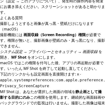
ン（設定 → このアプリについて）、発生時の操作内容を簡潔
にお書き添えください。スクリーンショットがあると助かりま
す。
よくある質問
撮影しようとすると画像が真っ黒・壁紙だけになります
（macOS）
撮影機能には
画面収録（Screen Recording）権限
が必要で
す。権限が無いと、撮影画像が壁紙のみ・真っ黒になり、撮影
できません。
システム設定 → プライバシーとセキュリティ → 画面収録
を
開き、
MF Shot
をオンにします。
macOS ではこの権限を付与した後、アプリの再起動が必要で
す。いったん MF Shot を終了して起動し直してください。
下記のリンクからも設定画面を直接開けます:
x-
apple.systempreferences:com.apple.preference
Privacy_ScreenCapture
MF Shot は、あなたが選択した画面の領域を
静止画として撮
影する目的にのみ
この権限を使用します。継続的な画面録画や
バックグラウンドでの監視は行いません。撮影した画像は端末