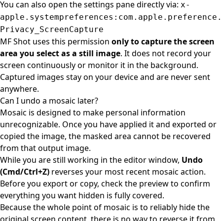
You can also open the settings pane directly via:
x-
apple.systempreferences:com.apple.preference
Privacy_ScreenCapture
MF Shot uses this permission
only to capture the screen
area you select as a still image
. It does not record your
screen continuously or monitor it in the background.
Captured images stay on your device and are never sent
anywhere.
Can I undo a mosaic later?
Mosaic is designed to make personal information
unrecognizable. Once you have applied it and exported or
copied the image, the masked area cannot be recovered
from that output image.
While you are still working in the editor window,
Undo
(Cmd/Ctrl+Z)
reverses your most recent mosaic action.
Before you export or copy, check the preview to confirm
everything you want hidden is fully covered.
Because the whole point of mosaic is to reliably hide the
original screen content, there is no way to reverse it from