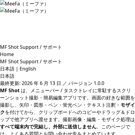
トップ
MeeFaの特徴
スクリーンショット
よくあるご質問
MF Shot Support / サポート
Home
MF Shot Support / サポート
日本語
|
English
日本語
最終更新: 2026 年 6 月 13 日 ／ バージョン 1.0.0
MF Shot
は、メニューバー / タスクトレイに常駐するスクリ
ーンショット撮影・簡易編集アプリです。画面の好きな範囲を
撮影し、矢印・図形・ペン・蛍光ペン・テキスト注釈・
モザイ
ク
を付けてから、クリップボードへのコピーやドラッグ＆ドロ
ップで他アプリへ渡せます。撮影画像・編集・モザイク処理は
すべて端末内で完結し、外部に送信しません
。このページで
は、よくある質問とお問い合わせ先をまとめています。