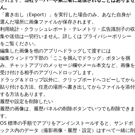
されます。
当社サーバーや第三者に送信されることはありませ
ん。
「書き出し（Export）」を実行した場合のみ、あなた自身が
選んだ場所に画像ファイルが保存されます。
利用統計・クラッシュレポート・テレメトリ・広告識別子の収
集や送信は一切行いません。詳しくは
プライバシーポリシー
をご覧ください。
編集した画像を他のアプリへドラッグして渡すには
編集ウィンドウ下部の「ここを掴んでドラッグ」ボタンを掴
み、チャットアプリのメッセージ欄やメール本文など、画像を
受け付ける相手のアプリへドロップします。
ドラッグ＆ドロップ以外に、クリップボードへコピーしてから
貼り付ける方法、任意の場所へ書き出してからファイルを添付
する方法もあります。
履歴や設定を削除したい
履歴の画像は、履歴パネルの削除ボタンでいつでも削除できま
す。
OS 標準の手順でアプリをアンインストールすると、サンドボ
ックス内のデータ（撮影画像・履歴・設定）はすべて一緒に削