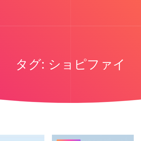
タグ:
ショピファイ