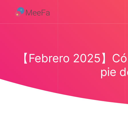
【Febrero 2025】Cómo 
pie d